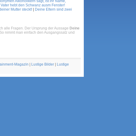
nonymen Alkoholikern sagt, ist ihr Name,
 Vater hebt den Schwanz ausm Fenster!
deiner Mutter steckt!
|
Deine Eltern sind zwei
lich alle Fragen. Der Ursprung der Aussage
Deine
. So nimmt man einfach den Ausgangssatz und
tainment-Magazin
|
Lustige Bilder
|
Lustige