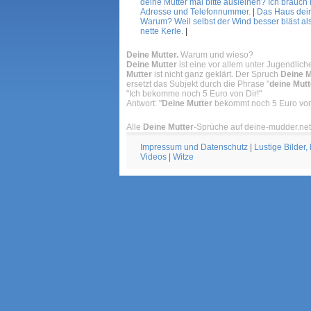
deine Mutter mal bitte ausleihen? Ich brauch
Adresse und Telefonnummer.
|
Das Haus deine
Warum? Weil selbst der Wind besser bläst als
nette Kerle.
|
Deine Mutter.
Warum und wieso?
Deine Mutter
ist eine vor allem unter Jugendlic
Mutter
ist nicht ganz geklärt. Der Spruch
Deine M
ersetzt das Subjekt durch die Phrase "
deine Mutt
"Ich bekomme noch 5 Euro von Dir!"
Antwort: "
Deine Mutter
bekommt noch 5 Euro von
Alle
Deine Mutter
-Sprüche auf deine-mudder.net
Impressum und Datenschutz
|
Lustige Bilder,
Videos
|
Witze