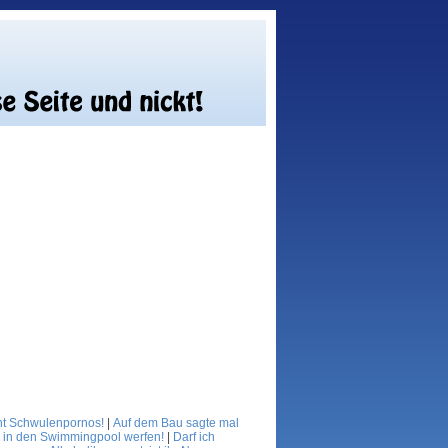
eht Schwulenpornos!
|
Auf dem Bau sagte mal
al in den Swimmingpool werfen!
|
Darf ich