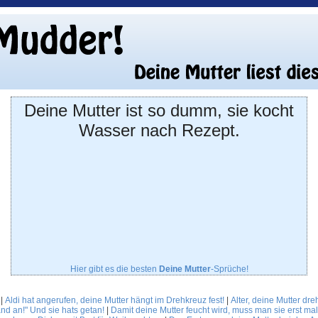
Deine Mutter ist so dumm, sie kocht
Wasser nach Rezept.
Hier gibt es die besten
Deine Mutter
-Sprüche!
|
Aldi hat angerufen, deine Mutter hängt im Drehkreuz fest!
|
Alter, deine Mutter dr
nd an!" Und sie hats getan!
|
Damit deine Mutter feucht wird, muss man sie erst m