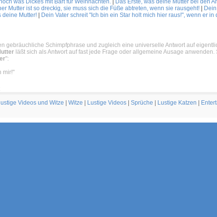
 noch was Dickes mit Bart für Weihnachten.
|
Das Erste, was deine Mutter bei den A
r Mutter ist so dreckig, sie muss sich die Füße abtreten, wenn sie rausgeht!
|
Dein
 deine Mutter!
|
Dein Vater schreit "Ich bin ein Star holt mich hier raus!", wenn er in 
hen gebräuchliche Schimpfphrase und zugleich eine universelle Antwort auf eigent
utter
läßt sich als Antwort auf fast jede Frage oder allgemeine Ausage anwenden
er
":
 mir!"
 lustige Videos und Witze
|
Witze
|
Lustige Videos
|
Sprüche
|
Lustige Katzen
|
Enter