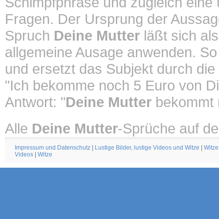
Schimpfphrase und zugleich eine un
Fragen. Der Ursprung der Aussa
Spruch
Deine Mutter
läßt sich al
allgemeine Ausage anwenden. So
und ersetzt das Subjekt durch die
"Ich bekomme noch 5 Euro von Di
Antwort: "
Deine Mutter
bekommt n
Alle
Deine Mutter
-Sprüche auf de
Impressum und Datenschutz
|
Lustige Bilder, lustige Videos und Witze
|
Witze
Videos
|
Witze