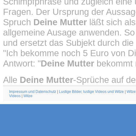
Schimpfphrase und zugleich eine un
Fragen. Der Ursprung der Aussa
Spruch
Deine Mutter
läßt sich al
allgemeine Ausage anwenden. So
und ersetzt das Subjekt durch die
"Ich bekomme noch 5 Euro von Di
Antwort: "
Deine Mutter
bekommt n
Alle
Deine Mutter
-Sprüche auf de
Impressum und Datenschutz
|
Lustige Bilder, lustige Videos und Witze
|
Witze
Videos
|
Witze