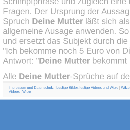
Schimpfphrase und zugleich eine un
Fragen. Der Ursprung der Aussa
Spruch
Deine Mutter
läßt sich al
allgemeine Ausage anwenden. So
und ersetzt das Subjekt durch die
"Ich bekomme noch 5 Euro von Di
Antwort: "
Deine Mutter
bekommt n
Alle
Deine Mutter
-Sprüche auf de
Impressum und Datenschutz
|
Lustige Bilder, lustige Videos und Witze
|
Witze
Videos
|
Witze