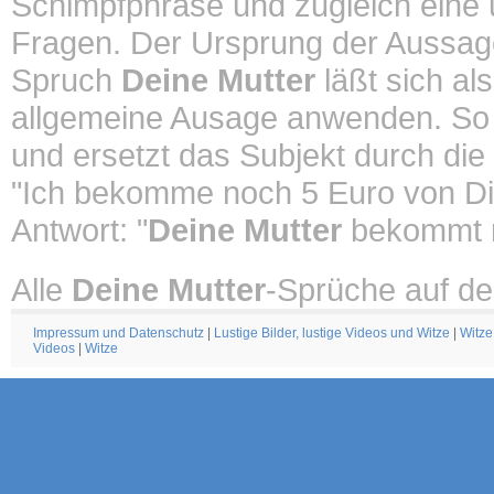
Schimpfphrase und zugleich eine un
Fragen. Der Ursprung der Aussa
Spruch
Deine Mutter
läßt sich al
allgemeine Ausage anwenden. So
und ersetzt das Subjekt durch die
"Ich bekomme noch 5 Euro von Di
Antwort: "
Deine Mutter
bekommt n
Alle
Deine Mutter
-Sprüche auf de
Impressum und Datenschutz
|
Lustige Bilder, lustige Videos und Witze
|
Witze
Videos
|
Witze